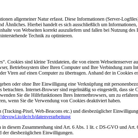
ionen allgemeiner Natur erfasst. Diese Informationen (Server-Logfile
d Ähnliches. Hierbei handelt es sich ausschließlich um Informationen,
Inhalte von Webseiten korrekt auszuliefern und fallen bei Nutzung des
ahinterstehende Technik zu optimieren.
. Cookies sind kleine Textdateien, die von einem Webseitenserver auf 
wser, Betriebssystem über Ihren Computer und Ihre Verbindung zum Int
r Viren auf einen Computer zu übertragen. Anhand der in Cookies ent
gegeben oder ohne Ihre Einwilligung eine Verknüpfung mit personenbezo
 betrachten. Internet-Browser sind regelmäßig so eingestellt, dass si
erwenden Sie die Hilfefunktionen Ihres Internetbrowsers, um zu erfahren
eren, wenn Sie die Verwendung von Cookies deaktiviert haben.
 (Tracking-Pixel, Web-Beacons etc.) und diesbezüglicher Einwilligung
://devowl.io/de/rcb/datenverarbeitung
in diesem Zusammenhang sind Art. 6 Abs. 1 lit. c DS-GVO und Art. 6 A
 der diesbezüglichen Einwilligungen.